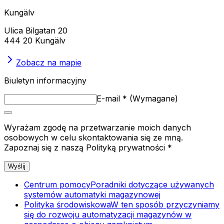
Kungälv
Ulica Bilgatan 20
444 20 Kungälv
Zobacz na mapie
Biuletyn informacyjny
E-mail
*
(
Wymagane
)
Wyrażam zgodę na przetwarzanie moich danych
osobowych w celu skontaktowania się ze mną.
Zapoznaj się z naszą Polityką prywatności *
Wyślij
Centrum pomocy
Poradniki dotyczące używanych
systemów automatyki magazynowej
Polityka środowiskowa
W ten sposób przyczyniamy
się do rozwoju automatyzacji magazynów w