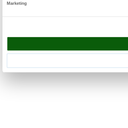
Marketing