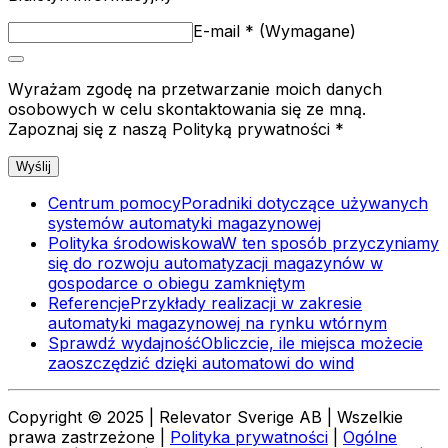
E-mail
*
(
Wymagane
)
Wyrażam zgodę na przetwarzanie moich danych
osobowych w celu skontaktowania się ze mną.
Zapoznaj się z naszą Polityką prywatności *
Wyślij
Centrum pomocy
Poradniki dotyczące używanych
systemów automatyki magazynowej
Polityka środowiskowa
W ten sposób przyczyniamy
się do rozwoju automatyzacji magazynów w
gospodarce o obiegu zamkniętym
Referencje
Przykłady realizacji w zakresie
automatyki magazynowej na rynku wtórnym
Sprawdź wydajność
Obliczcie, ile miejsca możecie
zaoszczędzić dzięki automatowi do wind
Copyright © 2025 | Relevator Sverige AB | Wszelkie
prawa zastrzeżone |
Polityka prywatności
|
Ogólne