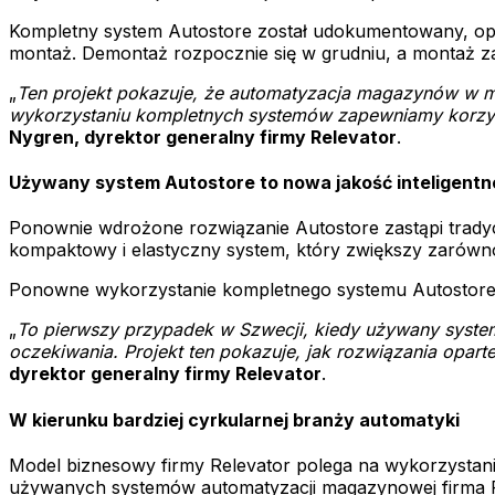
Kompletny system Autostore został udokumentowany, opis
montaż. Demontaż rozpocznie się w grudniu, a montaż za
„
Ten projekt pokazuje, że automatyzacja magazynów w mo
wykorzystaniu kompletnych systemów zapewniamy korzyśc
Nygren, dyrektor generalny firmy Relevator
.
Używany system Autostore to nowa jakość inteligentn
Ponownie wdrożone rozwiązanie Autostore zastąpi tradyc
kompaktowy i elastyczny system, który zwiększy zarówno
Ponowne wykorzystanie kompletnego systemu Autostore 
„
To pierwszy przypadek w Szwecji, kiedy używany system
oczekiwania. Projekt ten pokazuje, jak rozwiązania opa
dyrektor generalny firmy Relevator
.
W kierunku bardziej cyrkularnej branży automatyki
Model biznesowy firmy Relevator polega na wykorzystani
używanych systemów automatyzacji magazynowej firma R