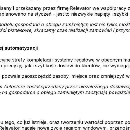
any i przekazany przez firmę Relevator we współpracy z 
planowano na styczeń – jest to niezwykle napięty i szyb
delu gospodarki o obiegu zamkniętym jest nie tylko możl
i biznesowe, skracamy czas realizacji zamówień i przyno
ej automatyzacji
yjne strefy kompletacji i systemy regałowe w obecnym ma
 precyzję, jak i szybkość dostaw do klientów, nie wymag
pozwala zaoszczędzić zasoby, miejsce oraz zmniejszyć w
 Autostore został sprzedany przez niezależnego dostawcę
rte na gospodarce o obiegu zamkniętym zaczynają poważnie
u tego, co już istnieje, oraz tworzeniu wartości poprzez
elevator nadaje nowe życie regałom windowym, przenośn