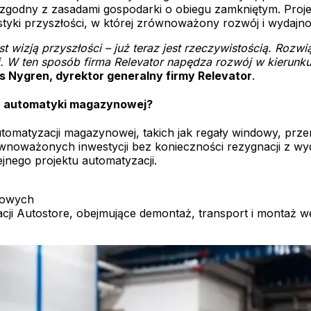
odny z zasadami gospodarki o obiegu zamkniętym. Projekt
styki przyszłości, w której zrównoważony rozwój i wydajno
wizją przyszłości – już teraz jest rzeczywistością. Rozwi
W ten sposób firma Relevator napędza rozwój w kierunku i
as Nygren, dyrektor generalny firmy Relevator
.
h automatyki magazynowej?
matyzacji magazynowej, takich jak regały windowy, przeno
oważonych inwestycji bez konieczności rezygnacji z wydaj
jnego projektu automatyzacji.
omowych
acji Autostore, obejmujące demontaż, transport i montaż 