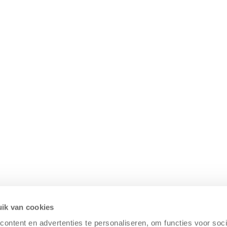
ik van cookies
 w celu skontaktowania się ze mną. Zapoznaj się z nasz
ontent en advertenties te personaliseren, om functies voor soci