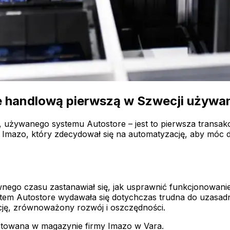
mie handlową pierwszą w Szwecji używ
 używanego systemu Autostore – jest to pierwsza transakc
Imazo, który zdecydował się na automatyzację, aby móc do
nego czasu zastanawiał się, jak usprawnić funkcjonowani
ystem Autostore wydawała się dotychczas trudna do uzasad
ację, zrównoważony rozwój i oszczędności.
ntowana w magazynie firmy Imazo w Vara.