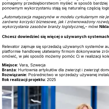
pomagamy przedsiębiorstwom myśleć w sposób bardziej zg
ponownym wykorzystaniu stają się naturalną częścią logi
„
Automatyzacja magazynów w modelu cyrkularnym nie jest 
zarówno korzyści biznesowe, jak i zrównoważony rozwój. 
wykorzystania zasobów branży logistycznej
„– mówi
Nikl
Chcesz dowiedzieć się więcej o używanych systemac
Relevator zajmuje się sprzedażą używanych systemów auto
platformie handlowej ułatwiamy firmom dokonywanie zrówn
omówić, w jaki sposób możemy pomóc Ci w realizacji kole
Miejsce
: Vara, Szwecja
Branża
: Hurtownia artykułów dla zwierząt i zwierząt d
Rozwiązanie
: Pośrednictwo w sprzedaży używanej instal
Rok realizacji projektu
: 2025