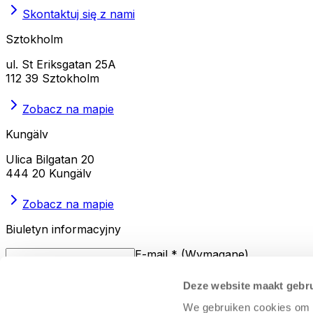
Skontaktuj się z nami
Sztokholm
ul. St Eriksgatan 25A
112 39 Sztokholm
Zobacz na mapie
Kungälv
Ulica Bilgatan 20
444 20 Kungälv
Zobacz na mapie
Biuletyn informacyjny
E-mail
*
(
Wymagane
)
Deze website maakt gebru
Wyrażam zgodę na przetwarzanie moich danych osobowych
We gebruiken cookies om c