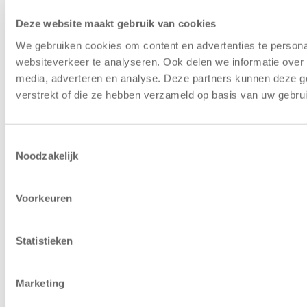
Sprawdź wydajność
Obliczcie, ile miejsca możecie
zaoszczędzić dzięki automatowi do wind
Deze website maakt gebruik van cookies
We gebruiken cookies om content en advertenties te persona
Copyright © 2025 | Relevator Sverige AB | Wszelkie
websiteverkeer te analyseren. Ook delen we informatie over 
prawa zastrzeżone |
Polityka prywatności
|
Ogólne
media, adverteren en analyse. Deze partners kunnen deze g
warunki
|
Kariera
|
Oceń automatyzację magazynową
|
verstrekt of die ze hebben verzameld op basis van uw gebru
Pierwszeństwo na maszynach
Toestemmingsselectie
Noodzakelijk
Voorkeuren
Statistieken
Marketing