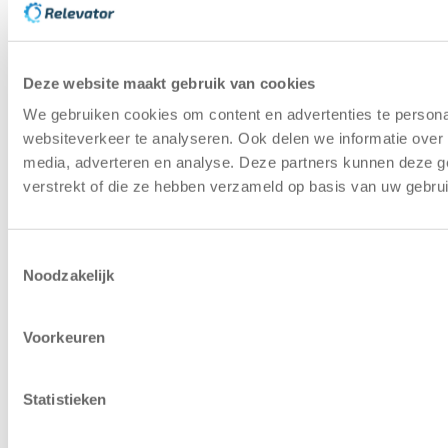
Referencje
Przykłady realizacji w zakresie
automatyki magazynowej na rynku wtórnym
Sprawdź wydajność
Obliczcie, ile miejsca możecie
zaoszczędzić dzięki automatowi do wind
Deze website maakt gebruik van cookies
We gebruiken cookies om content en advertenties te persona
Copyright © 2025 | Relevator Sverige AB | Wszelkie
websiteverkeer te analyseren. Ook delen we informatie over 
prawa zastrzeżone |
Polityka prywatności
|
Ogólne
media, adverteren en analyse. Deze partners kunnen deze g
warunki
|
Kariera
|
Oceń automatyzację magazynową
|
verstrekt of die ze hebben verzameld op basis van uw gebru
Pierwszeństwo na maszynach
Toestemmingsselectie
Noodzakelijk
Voorkeuren
Statistieken