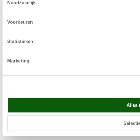
Noodzakelijk
Voorkeuren
Statistieken
Marketing
Alles 
Selecti