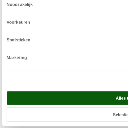
Noodzakelijk
Voorkeuren
Statistieken
Marketing
Alles 
Selecti