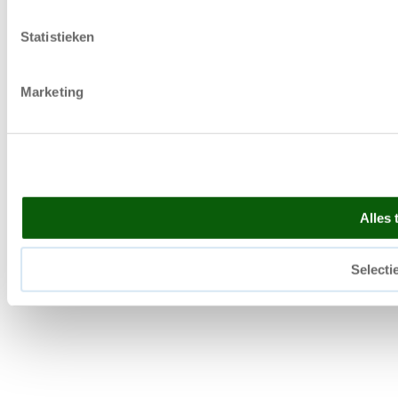
Statistieken
Marketing
Alles 
Selecti