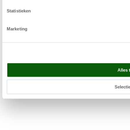
Statistieken
Marketing
Alles 
Selecti