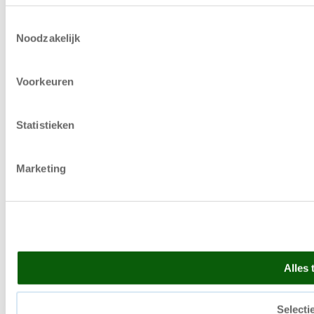
Toestemmingsselectie
Noodzakelijk
Voorkeuren
Statistieken
Marketing
Alles 
Selecti